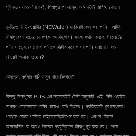
স্বীকার করতে বাঁধা নেই, সিঙ্গাপুর সে লক্ষ্যে অনেকটাই এগিয়ে গেছে।
তৃতীয়ত, নিউ-ওয়াটার (NEWater) বা রিসাইকেল করা পানি। এটিই
সিঙ্গাপুরের সবচেয়ে চমকপ্রদ আবিষ্কার। সহজ কথায় বললে, টয়লেটের
পানি বা ড্রেনের নোংরা পানিকে ফিল্টার করে খাবার পানি বানানো। শুনে
নিশ্চয়ই অবাক হচ্ছেন?
ভাবছেন, নর্দমার পানি মানুষ খাবে কিভাবে?
কিন্তু সিঙ্গাপুরের PUB-এর ল্যাবরেটরি টেস্ট অনুযায়ী, এই ‘নিউ-ওয়াটার’
সাধারণ বোতলজাত পানির চেয়েও বেশি বিশুদ্ধ। প্রক্রিয়াটি খুব চমৎকার।
প্রথমে নোংরা পানিকে মাইক্রোফিল্ট্রেশন করা হয়। এরপর ‘রিভার্স
অসমোসিস’ বা আরও উন্নত প্রযুক্তিতে জীবাণু দূর করা হয়। শেষে