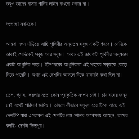
তবুও তাদের বাসার পানির লাইন কখনো শুকায় না।
শুভেচ্ছা সবাইকে।
আমরা এখন দাঁড়িয়ে আছি পৃথিবীর অন্যতম সবুজ একটি শহরে। যেদিকে
তাকাই সেদিকেই সবুজ আর সবুজ। অথচ এই জায়গাটা পৃথিবীর অন্যতম
একটা আধুনিক শহর। ইটপাথরের আধুনিকতা এই শহরের সবুজকে কেড়ে
নিতে পারেনি। অথচ এই দেশটির আসলে টিকে থাকারই কথা ছিল না।
তেল, গ্যাস, কয়লার মতো কোন প্রাকৃতিক সম্পদ নেই। চাষাবাদের জন্য
নেই যথেষ্ট পরিমাণ জমিও। তাহলে কীভাবে সমৃদ্ধ হয়ে টিকে আছে এই
দেশটি? যারা এতোক্ষণ এই দেশটির নাম শোনার অপেক্ষায় আছেন, তাদের
বলছি- দেশটা সিঙ্গাপুর।