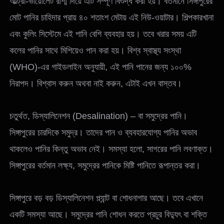
আল্ট্রা-ভায়োলেট রশ্মি দিয়ে এটি সম্পূর্ণ বিশুদ্ধ করা হয়। বর্তমানে সিঙ্গাপুরের
মোট পানির চাহিদার প্রায় ৪০ শতাংশ মেটায় এই নিউ-ওয়াটার। শিল্পকারখানা
এবং কুলিং সিস্টেমে এই পানি বেশি ব্যবহার হয়। তবে খরার সময় এটি
কলের পানির সাথে মিশিয়েও পান করা হয়। বিশ্ব স্বাস্থ্য সংস্থা
(WHO)-এর গাইডলাইন অনুযায়ী, এই পানি পানের জন্য ১০০%
নিরাপদ। বিশ্বাস করুন অথবা নাই করুন, এটাই এখন বাস্তব।
চতুর্থত, ডিস্যালিনেশন (Desalination) – বা সমুদ্রের পানি।
সিঙ্গাপুরের চারদিকে সমুদ্র। তাদের পান ও ব্যবহারযোগ্য পানির অভাব
থাকলেও পানির কিন্তু অভাব নেই। সমস্যা হলো, সাগরের পানি লবণাক্ত।
সিঙ্গাপুরের বর্তমান লক্ষ্য, সমুদ্রের পানিকে মিষ্টি পানিতে রূপান্তর করা।
সিঙ্গাপুরে বড় বড় ডিস্যালিনেশন প্ল্যান্ট বা শোধনাগার আছে। তবে এখানে
একটি সমস্যা আছে। সমুদ্রের পানি শোধন করতে প্রচুর বিদ্যুৎ বা শক্তি