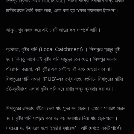
সিঙ্গাপুর দ্বিতীয় পথটি বেছে নিয়েছে। পানির সমস্যা সমাধানে জন্য একটি
মাস্টারপ্ল্যান তৈরি করল তারা, একে বলা হয় “ফোর ন্যাশনাল ট্যাপস”।
আসুন, খুব সহজ করে এই চারটি জাদুর কল সম্পর্কে জানি।
প্রথমত, বৃষ্টির পানি (Local Catchment) । সিঙ্গাপুরে প্রচুর বৃষ্টি
হয়। কিন্তু আগে এই বৃষ্টির পানি সমুদ্রে চলে যেত। সিঙ্গাপুর সরকার
পরিকল্পনা করলো, এই বৃষ্টির এক ফোঁটাও নষ্ট হতে দেওয়া যাবে না।
সিঙ্গাপুরের পানি সংস্থা ‘PUB’-এর তথ্য মতে, বর্তমানে সিঙ্গাপুরের মাটির
দুই-তৃতীয়াংশ এলাকা বৃষ্টির পানি ধরে রাখার জন্য ব্যবহার করা হয়।
সিঙ্গাপুরের রাস্তায় হাঁটলে দেখা যায় সুন্দর সব ড্রেন। এগুলো সাধারণ ড্রেন
নয়। বৃষ্টির পানি সংগ্রহ করে বড় বড় জলাধারে নিয়ে যায় ড্রেনগুলো।
সবচেয়ে বড় উদাহরণ হলো ‘মেরিনা ব্যারেজ’। এটি দেখতে একটি পার্কের