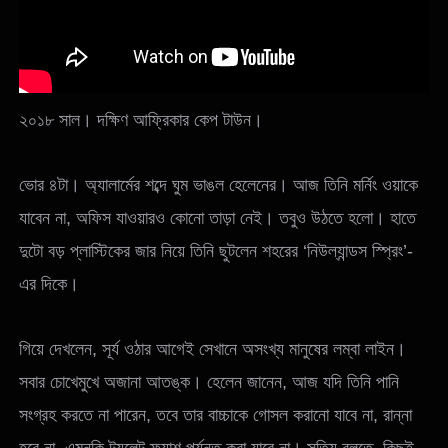
২০১৮ সাল। দক্ষিণ আফ্রিকার কেপ টাউন।
ভোর ৪টা। অ্যালার্মের শব্দে ঘুম ভাঙল হেলেনের। আজ তিনি মর্নিং ওয়াকে
যাবেন না, অফিস যাওয়ারও কোনো তাড়া নেই। তবুও উঠতে হলো। হাতে
দুটো বড় প্লাস্টিকের জার নিয়ে তিনি ছুটলেন শহরের ‘নিউল্যান্ডস স্প্রিং’-
এর দিকে।
গিয়ে দেখলেন, সূর্য ওঠার আগেই সেখানে অসংখ্য মানুষের লম্বা লাইন।
সবার চোখেমুখে অজানা আতঙ্ক। হেলেন জানেন, আজ যদি তিনি পানি
সংগ্রহ করতে না পারেন, তবে তার বাচ্চাকে গোসল করানো যাবে না, রান্না
হবে না, এমনকি টয়লেট ফ্ল্যাশ পর্যন্ত করা যাবে না। সত্যি বলতে, কিছুই