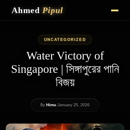
Ahmed
Pipul
HOME
CAREER HIGHLIGHTS
UNCATEGORIZED
VLOG
CONTACT
Water Victory of
Singapore | সিঙ্গাপুরের পানি
বিজয়
|
By
Himu
January 25, 2026