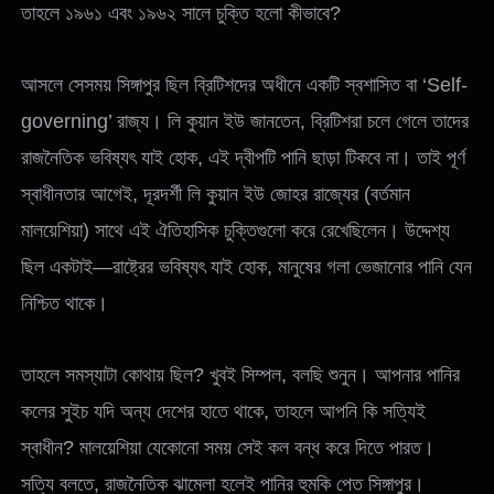
তাহলে ১৯৬১ এবং ১৯৬২ সালে চুক্তি হলো কীভাবে?
আসলে সেসময় সিঙ্গাপুর ছিল ব্রিটিশদের অধীনে একটি স্বশাসিত বা ‘Self-
governing’ রাজ্য। লি কুয়ান ইউ জানতেন, ব্রিটিশরা চলে গেলে তাদের
রাজনৈতিক ভবিষ্যৎ যাই হোক, এই দ্বীপটি পানি ছাড়া টিকবে না। তাই পূর্ণ
স্বাধীনতার আগেই, দূরদর্শী লি কুয়ান ইউ জোহর রাজ্যের (বর্তমান
মালয়েশিয়া) সাথে এই ঐতিহাসিক চুক্তিগুলো করে রেখেছিলেন। উদ্দেশ্য
ছিল একটাই—রাষ্ট্রের ভবিষ্যৎ যাই হোক, মানুষের গলা ভেজানোর পানি যেন
নিশ্চিত থাকে।
তাহলে সমস্যাটা কোথায় ছিল? খুবই সিম্পল, বলছি শুনুন। আপনার পানির
কলের সুইচ যদি অন্য দেশের হাতে থাকে, তাহলে আপনি কি সত্যিই
স্বাধীন? মালয়েশিয়া যেকোনো সময় সেই কল বন্ধ করে দিতে পারত।
সত্যি বলতে, রাজনৈতিক ঝামেলা হলেই পানির হুমকি পেত সিঙ্গাপুর।