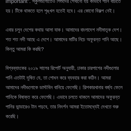
important”. স্কুলগুলোতেও শিশুদের শেখানো হয় কীভাবে পানি বাঁচাতে
হয়। টিকে থাকতে হলে শৃঙ্খল হতেই হবে। এর কোনো বিকল্প নেই।
এবার চলুন দেশের কথায় আসা যাক। আমাদের বাংলাদেশ নদীমাতৃক দেশ।
শত শত নদী আছে এ দেশে। আমাদের মাটির নিচে অফুরন্ত পানি আছে।
কিন্তু আমরা কি করছি?
বিশ্বব্যাংকের ২০১৯ সালের রিপোর্ট অনুযায়ী, ঢাকার চারপাশের নদীগুলোর
পানি এতটাই দূষিত যে, তা শোধন করে ব্যবহার করা কঠিন। আমরা
আমাদের নদীগুলোকে ডাস্টবিন বানিয়ে ফেলেছি। শিল্পকারখানার বর্জ্য ফেলে
পানিকে বিষাক্ত করে ফেলেছি। এভাবে চলতে থাকলে আমাদের অফুরন্ত
পানির ভান্ডারেও টান পড়বে, তার নিদর্শন আমরা ইতোমধ্যেই দেখতে শুরু
করেছি।