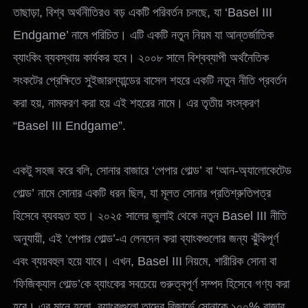
তাছাড়া, বিশ্ব অর্থনীতিরও বড় একটি পরিবর্তন চলছে, যা ‘Basel III
Endgame’ নামে পরিচিত। এটি একটি নতুন নিয়ম যা আন্তর্জাতিক
ব্যাংকিং ব্যবস্থায় কার্যকর হবে। ২০০৮ সালে বিশ্বব্যাপী অর্থনৈতিক
সংকটের প্রেক্ষিতে সুইজারল্যান্ডের বাসেল শহরে একটি নতুন নীতি প্রবর্তন
করা হয়, নামকরণ করা হয় এই শহরের নামে। এর তৃতীয় সংস্করণ
“Basel III Endgame”.
একটু সহজ করে বলি, সোনার বাজারে ‘পেপার গোল্ড’ বা ‘আন-অ্যালোকেটেড
গোল্ড’ নামে সোনার একটি ধরন ছিল, যা মূলত সোনার প্রতিশ্রুতিপত্র
হিসেবে ব্যবহৃত হত। ২০২৫ সালের জুলাই থেকে নতুন Basel III নীতি
অনুযায়ী, এই ‘পেপার গোল্ড’-এ লেনদেন করা ব্যাংকগুলোর জন্য ঝুঁকিপূর্ণ
এবং ব্যয়বহুল হয়ে যাবে। এখন, Basel III নিয়মে, শারীরিক সোনা বা
‘ফিজিক্যাল গোল্ড’কে ব্যাংকের সবচেয়ে গুরুত্বপূর্ণ সম্পদ হিসেবে গণ্য করা
হবে। এর মানে হলো, ব্যাংকগুলো তাদের রিজার্ভে সোনাকে ১০০% বাজার