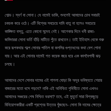
গোল্ড। স্বর্ণ বা সোনা। যে নামেই ডাকি, শুনলেই আমাদের চোখ সবারই
চকচক করে ওঠে। এটি বিশ্বের সবচেয়ে দামি ধাতু না হলেও সবচেয়ে
কাঙ্ক্ষিত বস্তু, এতে কোনো সন্দেহ নেই। আগেকার দিনে ধনী রাজা-
জমিদাররা সোনা ভর্তি হাঁড়ি মাটিতে পুঁতে রাখতেন। তাই ইতিহাস থেকে শুরু
করে রূপকথার গল্পে সোনার পাতিল বা কলসির গুপ্তধনের কথা বেশ শোনা
যায়। আর এই সোনার দামেই গত কয়েক বছর ধরে এক কালবৈশাখী ঝড়
চলছে।
আমাদের দেশে সোনার দামের এই পাগলা ঘোড়া কি অদূর ভবিষ্যতে শেয়ার
বাজারের মতো ধসে পড়বে? নাকি এই অনিশ্চিত পৃথিবীতে সোনা এখনও
আমাদের সঞ্চয়ের শেষ নিশ্চিত ভরসা? তবে, এই মুহূর্তে সারা বিশ্বজুড়ে
বিনিয়োগকারীরা একটি প্রশ্নের উত্তর খুঁজছেন- সোনা কি দামের ক্ষেত্রে