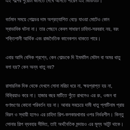
এই গল্পের পুরোটা জানতে দেখে আসতে পারেন এই ভিডিওটি।
বর্তমান সময়ে গোল্ডের দাম অপ্রত্যাশিত বেড়ে যাওয়া মোটেও কোন
স্বাভাবিক ঘটনা না। তার পেছনে কেবল সাধারণ চাহিদা-সরবরাহ নয়, বরং
শক্তিশালী আর্থিক এবং রাজনৈতিক কানেকশন থাকতে পারে।
এবার আসি বেসিক প্রশ্নে, কেন গোল্ডকে দি ইমমর্টাল মেটাল বা অমর ধাতু
বলা হয়? কেন অন্য ধাতু নয়?
রাসায়নিক দিক থেকে দেখলে সোনা মরিচা ধরে না, ক্ষয়প্রাপ্ত হয় না,
বিক্রিয়াও করে না। হাজার বছর মাটিতে পুঁতে রাখলেও এর রং, ওজন বা
গুণাগুণের কোনো পরিবর্তন হয় না। আবার সবচেয়ে দামী ধাতু প্লাটিনাম প্রায়
বিরল ও স্থায়ী হলেও এর চাহিদা শিল্প-কলকারখানার ওপর নির্ভরশীল। কিন্তু
সোনার শিল্প ব্যবহার সীমিত, তাই অর্থনৈতিক মন্দায়ও এর মূল্য অটুট থাকে।