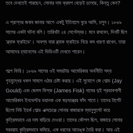
তবে দেখতেই পারছেন, সোনার দাম ক্রমশ বেড়েই চলেছে, কিন্তু কেন?
এ প্রশ্নের জবাব জানার আগে একটু ইতিহাসে ঘুরে আসি, চলুন। ১৮৬৯
সালের একটা ঘটনা বলি। তারিখটা ২৪ সেপ্টেম্বর। মনে রাখবেন, দিনটি ছিল
‘ব্ল্যাক ফ্রাইডে’। অবশ্য যারা ব্ল্যাক ফ্রাইডে নিয়ে কম ধারণা রাখেন, তারা
আমাদের চ্যানেলের এই ভিডিওটি দেখতে পারেন।
গল্পে ফিরি। ১৮৬৯ সালের ওই সময়টায় আমেরিকার অর্থনীতি সদ্য
গৃহযুদ্ধের ধকল সামলে ওঠার চেষ্টা করছে। এই সুযোগে জে গোল্ড (Jay
Gould) এবং জেমস ফিস্ক (James Fisk) নামের দুই প্রভাবশালী
আমেরিকান ইনভেস্টর ভয়ানক এক ষড়যন্ত্রের ফাঁদ পাতে। তাদের টার্গেট
ছিলো নিউ ইয়র্ক গোল্ড এক্সচেঞ্জে সোনার বাজারকে ম্যানুপুলেট করে
কৃত্রিমভাবে এর দাম বাড়িয়ে দেওয়া। তাদের কৌশল ছিল, বাজারে সোনার
সরবরাহ কৃত্রিমভাবে কমিয়ে, এক ধরনের আতঙ্ক তৈরি করা। আর এই