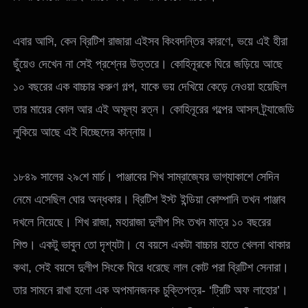
এবার আসি, কেন ব্রিটিশ রাজারা এইসব কিংবদন্তির কারণে, ভয়ে এই হীরা
ছুঁয়েও দেখেন না সেই প্রশ্নের উত্তরে। কোহিনূরকে ঘিরে জড়িয়ে আছে
১০ বছরের এক বাচ্চার করুণ গল্প, যাকে ভয় দেখিয়ে কেড়ে নেওয়া হয়েছিল
তার মায়ের কোল আর এই অমূল্য রত্ন। কোহিনূরের গল্পের আসল ট্র্যাজেডি
লুকিয়ে আছে এই বিচ্ছেদের কান্নায়।
১৮৪৯ সালের ২৯শে মার্চ। পাঞ্জাবের শিখ সাম্রাজ্যের ভাগ্যাকাশে সেদিন
নেমে এসেছিল ঘোর অন্ধকার। ব্রিটিশ ইস্ট ইন্ডিয়া কোম্পানি তখন পাঞ্জাব
দখলে নিয়েছে। শিখ রাজা, মহারাজা দুলীপ সিং তখন মাত্র ১০ বছরের
শিশু। একটু ভাবুন তো দৃশ্যটা। যে বয়সে একটা বাচ্চার হাতে খেলনা থাকার
কথা, সেই বয়সে দুলীপ সিংকে ঘিরে ধরেছে লাল কোট পরা ব্রিটিশ সেনারা।
তার সামনে রাখা হলো এক অপমানজনক চুক্তিপত্র- ‘ট্রিটি অফ লাহোর’।