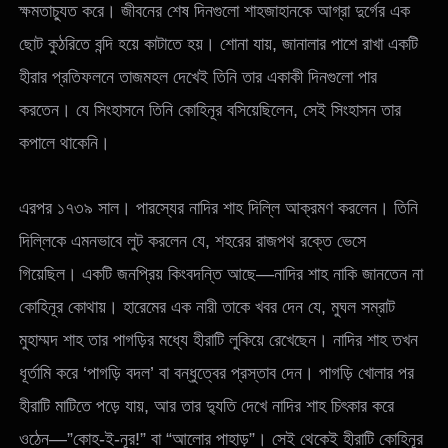
ক্ষমতাচ্যুত করে। জীবনের শেষ দিনগুলো শাহজাহানকে আগ্রা দুর্গের এক
ছোট কুঠরিতে বন্দি হয়ে কাটাতে হয়। শোনা যায়, জানালার পাশে রাখা একটি
হীরার প্রতিফলনে তাজমহল দেখেই তিনি তার একাকী দিনগুলো পার
করতেন। যে সিংহাসনে তিনি কোহিনূর বসিয়েছিলেন, সেই সিংহাসন তার
কপালে থাকেনি।
এরপর ১৭৩৯ সাল। পারস্যের নাদির শাহ দিল্লি আক্রমণ করলেন। তিনি
দিল্লিকে এমনভাবে লুট করলেন যে, শহরের রাজপথ রক্তে ভেসে
গিয়েছিল। একটি জনপ্রিয় কিংবদন্তি আছে—নাদির শাহ নাকি জানতেন না
কোহিনূর কোথায়। হারেমের এক নারী তাকে খবর দেন যে, মুঘল সম্রাট
মুহাম্মদ শাহ তার পাগড়ির মধ্যে হীরাটি লুকিয়ে রেখেছেন। নাদির শাহ তখন
ধূর্তামি করে ‘পাগড়ি বদল’ বা বন্ধুত্বের প্রস্তাব দেন। পাগড়ি খোলার পর
হীরাটি মাটিতে পড়ে যায়, আর তার দ্যুতি দেখে নাদির শাহ চিৎকার করে
ওঠেন—”কোহ-ই-নূর!” বা “আলোর পাহাড়”। সেই থেকেই হীরাটি কোহিনূর