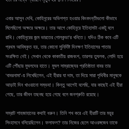
এবার আসুন দেখি, কোহিনূরের অভিশপ্ত হওয়ার কিংবদন্তীগুলো কীভাবে
মিলেছিলো অক্ষরে অক্ষরে। তার আগে কোহিনূরে ইতিহাসটা একটু বলে
রাখি। কোহিনূরের জন্ম ভারতের গোলকন্ডা’র খনিতে। যদিও ঠিক কবে এটি
প্রথম আবিষ্কৃত হয়, তার কোনো সুনির্দিষ্ট দিনক্ষণ ইতিহাসের পাতায়
সংরক্ষিত নেই। সেখান থেকে কাকাতীয় রাজবংশ, তারপর তুঘলক, লোদি হয়ে
এটি পৌঁছায় মুঘলদের হাতে। মুঘল সাম্রাজ্যের প্রতিষ্ঠাতা বাবর তার
‘বাবরনামা’-য় লিখেছিলেন, এই হীরার যা দাম, তা দিয়ে সারা পৃথিবীর মানুষকে
আড়াই দিন খাওয়ানো সম্ভব!। কিন্তু আগেই বলেছি, যার কাছেই এই হীরা
গেছে, তার জীবন তছনছ হয়ে গেছে বলে জনশ্রুতি রয়েছে।
সম্রাট শাহজাহানের কথাই ধরুন। তিনি শখ করে এই হীরাটি তার ময়ূর
সিংহাসনে বসিয়েছিলেন। ফলাফল? তার নিজের ছেলে আওরঙ্গজেব তাকে