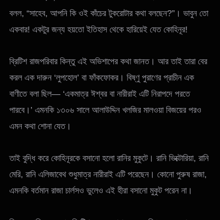
বলল, “সাহেব, আপনি কি ওই কাঁচের টুকরোটার কথা বলছেন?”। ভাবুন তো
একবার! একটুর জন্য হয়তো ইতিহাস থেকে হারিয়েই যেত কোহিনূর!
ব্রিটিশ রাজপরিবার কিন্তু এই অভিশাপের কথা জানত। আর তাই তারা বের
করল এক দারুন ‘লুপহোল’ বা ফাঁকফোকর। বিষ্ণু পুরাণের প্রাচীন এক
বাণীতে বলা ছিল— ‘একমাত্র ঈশ্বর বা নারীরাই এটি নিরাপদে পরতে
পারবে।’ এমনকি ১৩০৬ সালে আলাউদ্দিন খলজির মালওয়া বিজয়ের পরও
এমন কথা শোনা যেত।
তাই বুদ্ধি করে কোহিনূরকে বসানো হলো রানির মুকুটে। রানি ভিক্টোরিয়া, রানি
মেরি, রানি এলিজাবেথ শুধুমাত্র নারীরাই এটি পরেছেন। কোনো পুরুষ রাজা,
এমনকি বর্তমান রাজা চার্লসও ভুলেও এই হীরা বসানো মুকুট পরেন না।