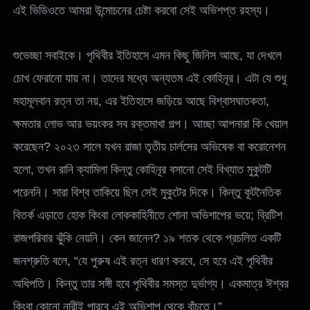
এই ভিডিওতে আমরা উন্মোচনের চেষ্টা করবো সেই অভিশপ্ত রহস্য।
শুভেচ্ছা সবাইকে। পৃথিবীর ইতিহাসে এমন কিছু জিনিস আছে, যা দেখলে
চোখ ফেরানো যায় না। তাদের মধ্যে অন্যতম এই কোহিনূর। এটা যে শুধু
মহামূলবান রত্ন তা নয়, এর ইতিহাসে জড়িয়ে আছে বিশ্বাসঘাতকতা,
ক্ষমতার লোভ আর ভয়ংকর সব রক্তমাখা গল্প। আচ্ছা আপনারা কি খেয়াল
করেছেন? ২০২৩ সালে যখন রাজা তৃতীয় চার্লসের অভিষেক বা করোনেশন
হলো, তখন রানি ক্যামিলা কিন্তু কোহিনূর বসানো সেই বিখ্যাত মুকুটটি
পরেননি। সারা বিশ্ব তাকিয়ে ছিল সেই মুকুটের দিকে। কিন্তু কূটনৈতিক
বিতর্ক এড়াতে হোক কিংবা লোককাহিনীতে শোনা অভিশাপের ভয়ে; ব্রিটিশ
রাজপরিবার ঝুঁকি নেয়নি। কেন জানেন? ১৯ শতক থেকে প্রচলিত একটি
জনশ্রুতি বলে, “যে পুরুষ এই রত্ন ধারণ করবে, সে হবে এই পৃথিবীর
অধিপতি। কিন্তু তার সঙ্গী হবে পৃথিবীর সমস্ত দুর্ভাগ্য। একমাত্র ঈশ্বর
কিংবা কোনো নারীই পারবে এই অভিশাপ থেকে বাঁচতে।”