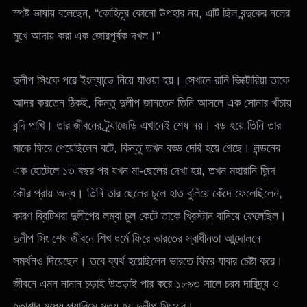
স্পষ্ট ভাষায় বলেছেন, “কোহিনূর কোনো উপহার নয়, এটি ছিল বন্দুকের নলের
মুখে আদায় করা এক জোরপূর্বক দখল।”
দুলীপ সিংকে পরে ইংল্যান্ডে নিয়ে যাওয়া হয়। সেখানে রানি ভিক্টোরিয়া তাকে
আদর করতেন ঠিকই, কিন্তু দুলীপ জানতেন তিনি আসলে এক সোনার খাঁচায়
বন্দি পাখি। তার জীবনের ট্র্যাজেডি এখানেই শেষ নয়। বড় হয়ে তিনি তার
মাকে ফিরে পেয়েছিলেন বটে, কিন্তু তখন বড্ড দেরি হয়ে গেছে। লন্ডনের
এক হোটেলে ১৩ বছর পর যখন মা-ছেলের দেখা হয়, তখন মহারানি জিন্দ
কৌর প্রায় অন্ধ। তিনি তার ছেলের চুলে হাত বুলিয়ে কেঁদে ফেলেছিলেন,
কারণ ব্রিটিশরা দুলীপের লম্বা চুল কেটে তাকে খ্রিস্টান বানিয়ে ফেলেছিল।
দুলীপ সিং শেষ জীবনে শিখ ধর্মে ফিরে ভারতের স্বাধীনতা আন্দোলনে
সমর্থনও দিয়েছেন। তবে ব্যর্থ হয়েছিলেন ভারতে ফিরে যাবার চেষ্টা করে।
জীবনে এমন নানান চড়াই উতড়াই পার করে ১৮৯৩ সালে চরম দারিদ্র্য ও
হতাশার মধ্যে প্যারিসে মৃত্যু হয় দুলীপ সিংয়ের।