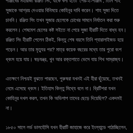
পাঞ্জাবের মহারাজা রঞ্জিত সিং, যাকে বলা হতো ‘শের-ই-পাঞ্জাব’, তিনি শাহ
সুজাকে আশ্রয় দেওয়ার বিনিময়ে কোহিনূর দাবি করেন। শাহ সুজা দিতে
চাননি। রঞ্জিত সিং তখন সুজার ছেলেকে চোখের সামনে নির্যাতন করা শুরু
করলেন। শেষমেশ ছেলের কষ্ট সইতে না পেরে সুজা হীরাটি দিতে বাধ্য হন।
রঞ্জিত সিং হীরাটি পেলেন ঠিকই, কিন্তু শেষ বয়সে তিনি প্যারালাইজড হয়ে
পড়েন। আর তার মৃত্যুর পর? মাত্র কয়েক বছরের মধ্যে তার পুরো বংশ
ধ্বংস হয়ে যায়। ষড়যন্ত্র, খুন আর রক্তপাতে ভেসে যায় শিখ সাম্রাজ্য।
এতক্ষণে নিশ্চয়ই বুঝতে পারছেন, পুরুষরা যখনই এই হীরা ছুঁয়েছে, তখনই
নেমে এসেছে ধ্বংস। ইতিহাস কিন্তু মিথ্যে বলে না। ব্রিটিশরা যখন
কোহিনূর দখল করল, তখন কি অভিশাপ তাদের ছেড়ে দিয়েছিল? একদমই
না।
১৮৫০ সালে লর্ড ডালহৌসি যখন হীরাটি জাহাজে করে ইংল্যান্ডে পাঠাচ্ছিলেন,