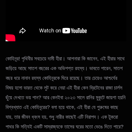
কোহিনূর! পৃথিবীর সবচেয়ে দামী হীরা। আপনারা কি জানেন, এই হীরার সাথে
জড়িয়ে আছে সাতশ বছরের এক অভিশপ্ত রহস্য। ভাবতে পারেন, সাতশ
বছর ধরে নানান রহস্য কোহিনূরকে ঘিরে রয়েছে। তার চেয়েও আশ্চর্যের
বিষয় হলো ভারত থেকে লুট করে নেয়া এই হীরা কেন ব্রিটেনের রাজা চার্লস
ছুঁয়ে দেখতে ভয় পান? আর কেনইবা ২০২৩ সালে রানির মুকুটে জায়গা হয়নি
বিশ্বখ্যাত এই কোহিনূরের? বলা হয়ে থাকে, এই হীরা যে পুরুষের কাছে
যায়, তার জীবন ধ্বংস হয়, শুধু নারীর কাছেই এটি নিরাপদ। এক টুকরো
পাথর কি সত্যিই একটি সাম্রাজ্যকে তাসের ঘরের মতো ভেঙে দিতে পারে?