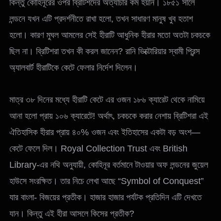
কিন্তু কোহিনূরের ওপর ব্রিটিশদের অত্যাচার কম হয়নি। ১৮৫১ সালে
লন্ডনে যখন এটি প্রদর্শনীতে রাখা হলো, তখন সাধারণ মানুষ খুব হতাশ
হলো। কারণ মুঘল আমলের সেই হীরাটি আধুনিক হীরার মতো অতটা চকচকে
ছিল না। ব্রিটিশরা তখন কী করল জানেন? রানি ভিক্টোরিয়ার স্বামী প্রিন্স
অ্যালবার্ট হীরাটিকে কেটে ফেলার নির্দেশ দিলেন।
মাত্র ৩৮ দিনের মধ্যে হীরাটি কেটে এর ওজন ১৮৬ ক্যারেট থেকে নামিয়ে
আনা হলো প্রায় ১০৬ ক্যারেটে! অর্থাৎ, চকচকে করার নেশায় ব্রিটিশরা এই
ঐতিহাসিক হীরার প্রায় ৪০% ওজন এবং ইতিহাসের একটা বড় অংশ—
কেটে ফেলে দিল। Royal Collection Trust এবং British
Library-এর নথি অনুযায়ী, কোহিনূর বর্তমানে টাওয়ার অফ লন্ডনের জুয়েল
হাউসে সংরক্ষিত। তার নিচে লেখা আছে “Symbol of Conquest”
যার বাংলা- বিজয়ের প্রতীক। হাজার হাজার পর্যটক প্রতিদিন এটি দেখতে
যান। কিন্তু এই হীরা আসলে কিসের প্রতীক?