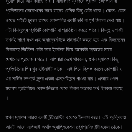
সুযোগ দিয়ে আয় করছে তারা। সাধারণত ম্যাপসে প্রতিটা কোম্পানি বা
প্রতিষ্ঠানের লোকেশনের সাথে তাদের বেসিক কিছু ডেটা থাকে। যেমন- কোন
ওয়েভ সাইটে ঢুকলে তাদের কোম্পানির একটি ছবি বা পূর্ণ ঠিকানা দেখা যায়।
এটা বিনামূল্যে প্রতিটি কোম্পানি বা প্রতিষ্ঠান করতে পারে। কিন্তু ডলারটা
তখনই লাগে যখন এই অ্যাড্রেসটাকে হাইলাইট করতে হয়ে এবং বিজনেসের
ফিচারসহ ডিটেইল ডেটা আর ইমেইজ দিয়ে অনেকটা অ্যাডের মতো
দেখানোর প্রয়োজন পড়ে। আপনারা দেখে থাকবেন, গুগল ম্যাপসে কিছু
প্রতিষ্ঠানের পিন খুব হাইলাইট থাকে। এই পিনে ক্লিক করলে কোম্পানি ও
এর সার্ভিস সম্পর্কে সুন্দর একটা এক্সপেরিয়েন্স পাওয়া যায়। এভাবে গুগল
ম্যাপস প্রতিনিয়ত কোম্পানিগুলো থেকে বিশাল অংকের অর্থ ইনকাম করছে
।
গুগল ম্যাপস আরও একটি ইন্টারেস্টিং ওয়েতে ইনকাম করে। এই প্রক্রিয়ায়
আয়টা আসে এপিআই অর্থাৎ অ্যাপ্লিকেশন প্রোগ্রামিং ইন্টারফেস থেকে।