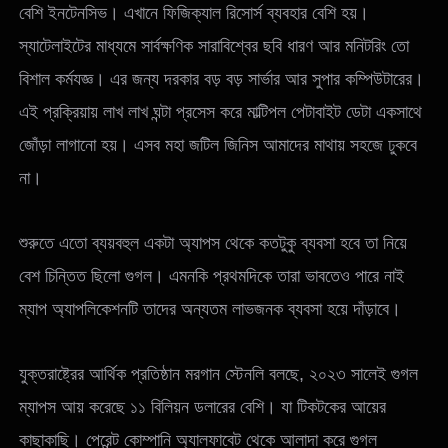
বেশি ইনটেনসিভ। এখানে ফিজিক্যাল রিসোর্স ব্যবহার বেশি হয়।
স্যাটেলাইটের মাধ্যমে সার্বক্ষণিক সারাবিশ্বের ছবি ধারণ আর মনিটরিং তো
বিশাল কর্মযজ্ঞ। এর জন্য দরকার বড় বড় সার্ভার আর সুপার কম্পিউটারের।
এই প্রক্রিয়ায় লাখ লাখ ঘন্টা প্রসেস করে মাল্টিপল পেটাবাইট ডেটা একসাথে
জোঁড়া লাগানো হয়। এসব মহা জটিল জিনিস আমাদের মাথায় সহজে ঢুকবে
না।
শুরুতে এতো ব্যয়বহুল একটা অ্যাপস থেকে কতটুকু ব্যবসা হবে তা নিয়ে
বেশ চিন্তিত ছিলো গুগল। এমনকি প্রথমদিকে তারা ভাবতেও পারে নাই
ম্যাপ অ্যাপলিকেশনটি তাদের অন্যতম লাভজনক ব্যবসা হয়ে দাঁড়াবে।
যুক্তরাষ্ট্রের আর্থিক প্রতিষ্ঠান মরগান স্টেনলি বলছে, ২০২৩ সালেই গুগল
ম্যাপস আয় করেছে ১১ বিলিয়ন ডলারের বেশি। যা টিকটকের আয়ের
কাছাকাছি। পেরেন্ট কোম্পানি অ্যালফাবেট থেকে আলাদা করে গুগল